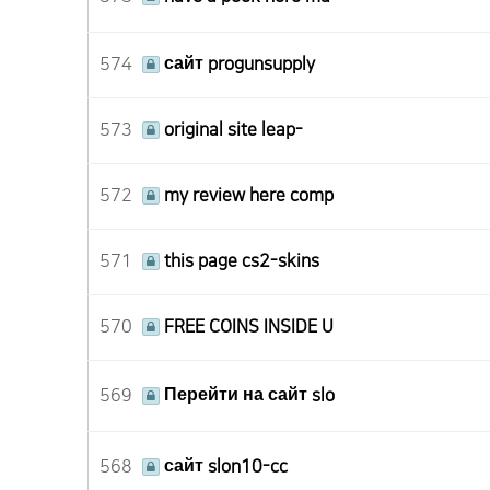
574
сайт progunsupply
573
original site leap-
572
my review here comp
571
this page cs2-skins
570
FREE COINS INSIDE U
569
Перейти на сайт slo
568
сайт slon10-cc