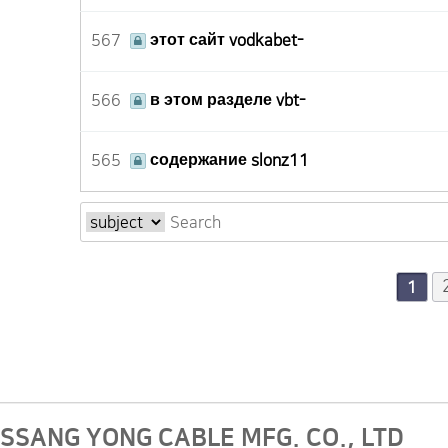
567
этот сайт vodkabet-
566
в этом разделе vbt-
565
содержание slonz11
다음
맨끝
1
SSANG YONG CABLE MFG. CO., LTD