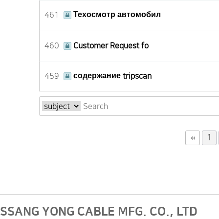
461
Техосмотр автомобил
460
Customer Request fo
459
содержание tripscan
다음
맨끝
1
SSANG YONG CABLE MFG. CO., LTD