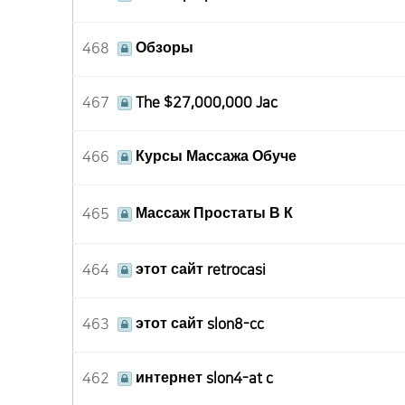
468
Обзоры
467
The $27,000,000 Jac
466
Курсы Массажа Обуче
465
Массаж Простаты В К
464
этот сайт retrocasi
463
этот сайт slon8-cc
462
интернет slon4-at c